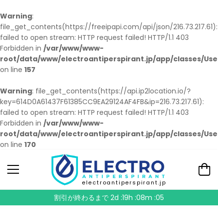
Warning
:
file_get_contents(https://freeipapi.com/api/json/216.73.217.61):
failed to open stream: HTTP request failed! HTTP/1.1 403
Forbidden in
/var/www/www-
root/data/www/electroantiperspirant.jp/app/classes/Use
on line
157
Warning
: file_get_contents(https://api.ip2location.io/?
key=614D0A61437F61385CC9EA29124AF4FB&ip=216.73.217.61):
failed to open stream: HTTP request failed! HTTP/1.1 403
Forbidden in
/var/www/www-
root/data/www/electroantiperspirant.jp/app/classes/Use
on line
170
electroantiperspirant.jp
割引が終わるまで
2d :19h :08m :04