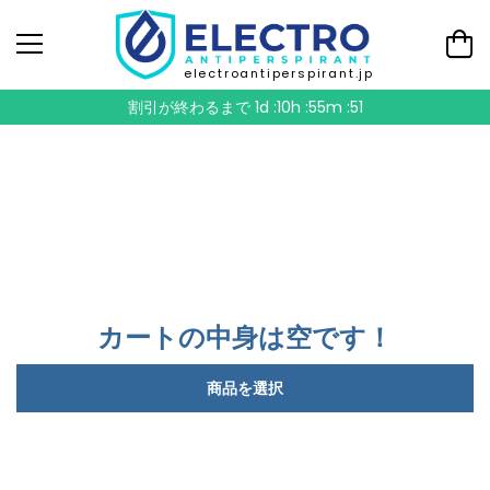
electroantiperspirant.jp
割引が終わるまで
1d :10h :55m :51
カートの中身は空です！
商品を選択