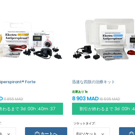
iperspirant® Forte
迅速な四肢の治療キット
在庫あり 1x
AD
8 903 MAD
11 855 MAD
16 595 MAD
終わるまで
3d :00h :40m :37
割引が終わるまで
3d :00h :
:
ソケットタイプ:
カートへ