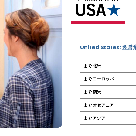
United States: 翌
まで 北米
まで ヨーロッパ
まで 南米
まで オセアニア
まで アジア